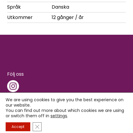
Språk
Danska
Utkommer
12 gånger / år
Följ oss
We are using cookies to give you the best experience on
our website.
You can find out more about which cookies we are using
Copyright © 2026 Interpress
or switch them off in
settings
.
Close GDPR Cookie Banner
Accept