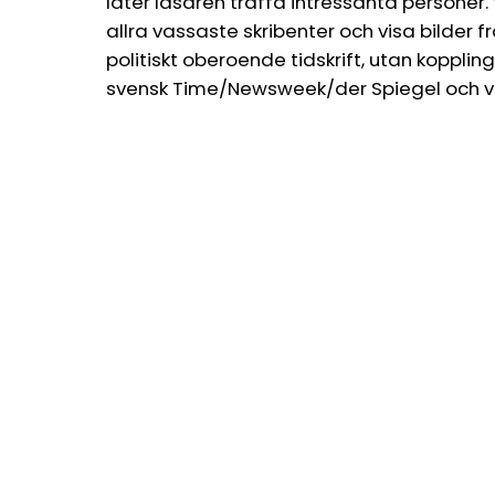
låter läsaren träffa intressanta personer.
allra vassaste skribenter och visa bilder 
politiskt oberoende tidskrift, utan koppling
svensk Time/Newsweek/der Spiegel och vi