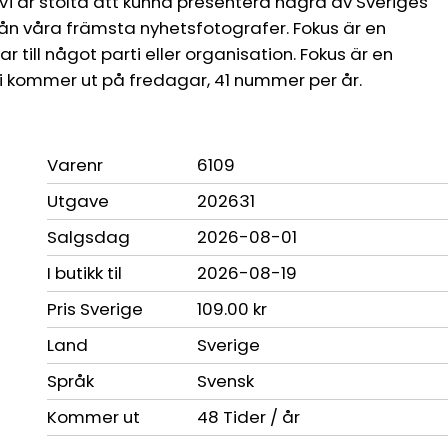
 Vi är stolta att kunna presentera några av Sveriges
från våra främsta nyhetsfotografer. Fokus är en
ar till något parti eller organisation. Fokus är en
 kommer ut på fredagar, 41 nummer per år.
Varenr
6109
Utgave
202631
Salgsdag
2026-08-01
I butikk til
2026-08-19
Pris Sverige
109.00 kr
Land
Sverige
Språk
Svensk
Kommer ut
48 Tider / år