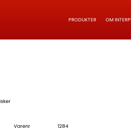
PRODUKTER
OM INTERP
isker
Varenr
1284