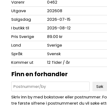
Varenr
0462
Utgave
202608
Salgsdag
2026-07-15
I butikk til
2026-08-12
Pris Sverige
89.00 kr
Land
Sverige
Språk
Svensk
Kommer ut
12 Tider / år
Finn en forhandler
Søk
Skriv inn by med bokstaver eller postnummer. For 
tre første sifrene i postnummeret du vil søke ett