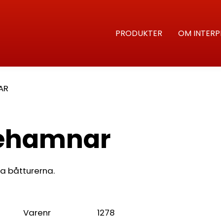
PRODUKTER
OM INTERP
AR
tehamnar
a båtturerna.
Varenr
1278